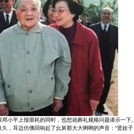
跟邓小平上报噩耗的同时，也想就葬礼规格问题请示一下
良久，耳边仿佛回响起了幺舅那大大咧咧的声音：“贤娃子