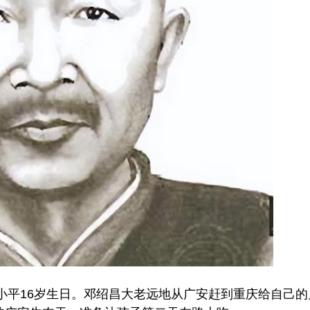
邓小平16岁生日。邓绍昌大老远地从广安赶到重庆给自己的