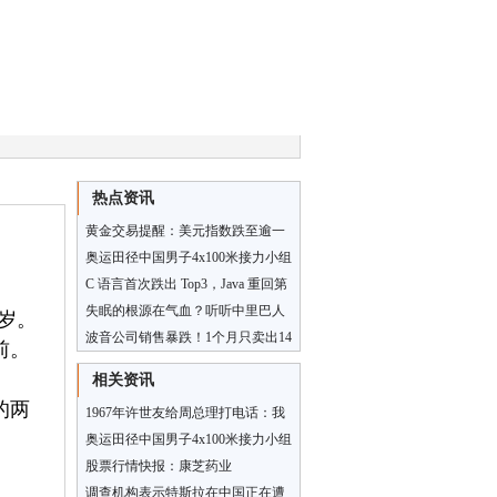
热点资讯
黄金交易提醒：美元指数跌至逾一
年最低，金价继续攀高，有望再度
奥运田径中国男子4x100米接力小组
刷新历史高点
第1 晋级决赛
C 语言首次跌出 Top3，Java 重回第
三！TIOBE 9 月榜单发布
失眠的根源在气血？听听中里巴人
岁。
怎么说！
波音公司销售暴跌！1个月只卖出14
前。
架
相关资讯
的两
1967年许世友给周总理打电话：我
被抄家了，一瓶酒都没给我留！
奥运田径中国男子4x100米接力小组
第1 晋级决赛
股票行情快报：康芝药业
（300086）7月10日主力资金净买入
调查机构表示特斯拉在中国正在遭