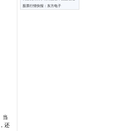
72.19万元
受冷落，马斯克回复称“愚蠢”
股票行情快报：东方电子
（000682）7月10日主力资金净买入
1606.87万元
。当
，还