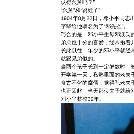
认得幺舅吗？”
“幺舅”和“贤娃子”
1904年8月22日，邓小平
字辈给他取名为了“邓先圣”。
巧合的是，邓小平生母邓淡氏
弟弟也十分的喜爱，经常抱着
长此以往，年少的邓小平就经
就跟兄弟似的。
当两个孩子长到一定岁数时，被
开学第一天，私塾里面的老夫子
食古不化的腐儒，觉得孔老夫子
也正因此，当天那位夫子就给邓
邓小平整整32年。