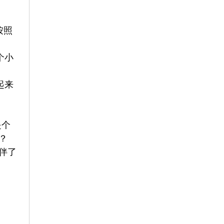
按照
个小
起来
是个
？
伴了