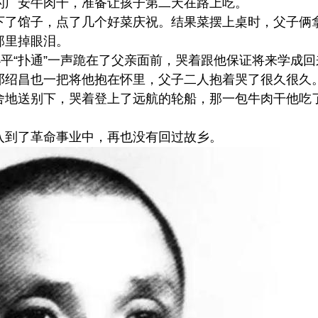
的广安牛肉干，准备让孩子第二天在路上吃。
下了馆子，点了几个好菜庆祝。结果菜摆上桌时，父子俩
那里掉眼泪。
小平“扑通”一声跪在了父亲面前，哭着跟他保证将来学成回
邓绍昌也一把将他抱在怀里，父子二人抱着哭了很久很久
舍地送别下，哭着登上了远航的轮船，那一包牛肉干他吃
入到了革命事业中，再也没有回过故乡。