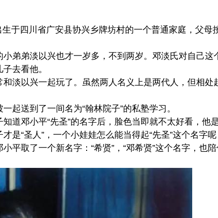
同志出生于四川省广安县协兴乡牌坊村的一个普通家庭，父母
的小弟弟淡以兴也才一岁多，不到两岁。邓淡氏对自己这
儿子去看他。
常和淡以兴一起玩了。虽然两人名义上是两代人，但相处
一起送到了一间名为“翰林院子”的私塾学习。
知道邓小平“先圣”的名字后，脸色当即就不太好看，他
才是“圣人”，一个小娃娃怎么能当得起“先圣”这个名字呢
小平取了一个新名字：“希贤”，“邓希贤”这个名字，也陪